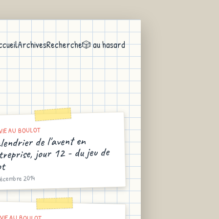
ccueil
Archives
Recherche
🎲 au hasard
VIE AU BOULOT
lendrier de l'avent en
treprise, jour 12 - du jeu de
t
décembre 2014
VIE AU BOULOT