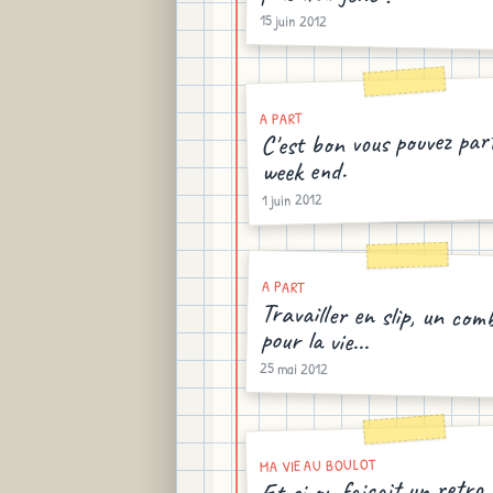
15 juin 2012
A PART
C'est bon vous pouvez par
week end.
1 juin 2012
A PART
Travailler en slip, un com
pour la vie...
25 mai 2012
MA VIE AU BOULOT
Et si on faisait un retro