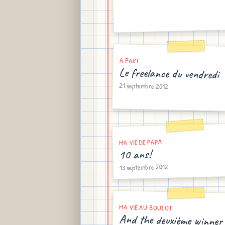
A PART
Le freelance du vendredi
21 septembre 2012
MA VIE DE PAPA
10 ans!
13 septembre 2012
MA VIE AU BOULOT
And the deuxième winner i