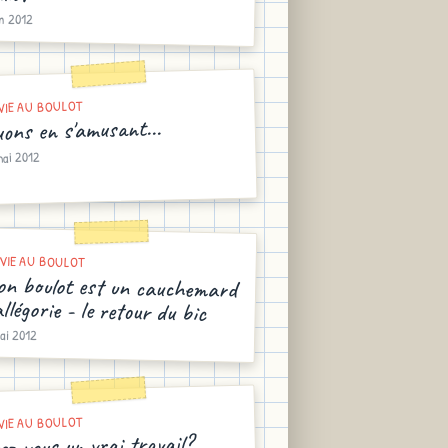
in 2012
VIE AU BOULOT
uons en s'amusant...
mai 2012
VIE AU BOULOT
n boulot est un cauchemard
allégorie - le retour du bic
ai 2012
VIE AU BOULOT
ez-vous un vrai travail?