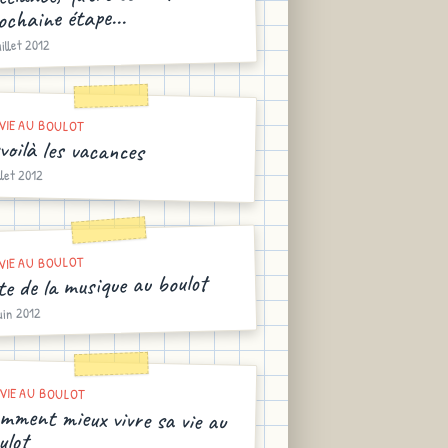
ochaine étape...
uillet 2012
VIE AU BOULOT
voilà les vacances
illet 2012
VIE AU BOULOT
te de la musique au boulot
uin 2012
VIE AU BOULOT
mment mieux vivre sa vie au
ulot