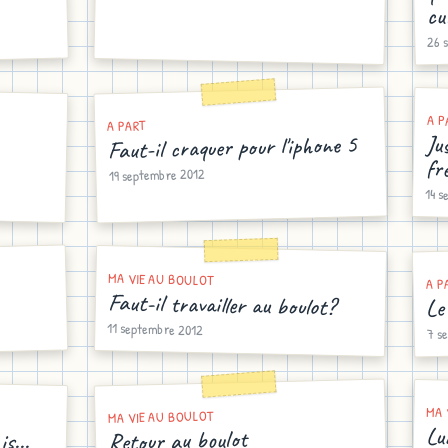
cu
26 
A P
A PART
Faut-il craquer pour l'iphone 5
Ju
fr
19 septembre 2012
14 s
MA VIE AU BOULOT
A P
Faut-il travailler au boulot?
Le
11 septembre 2012
7 s
MA 
MA VIE AU BOULOT
s...
Lu
Retour au boulot