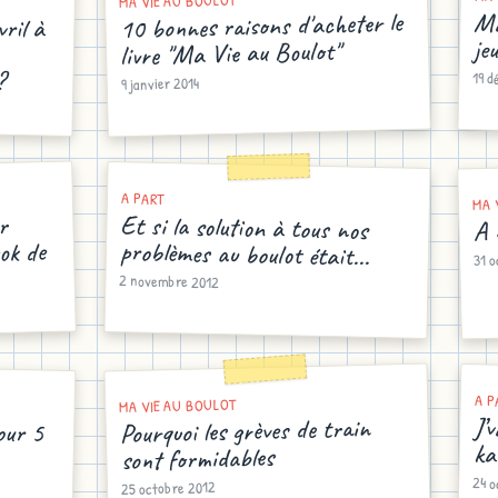
MA VIE AU BOULOT
10 bonnes raisons d'acheter le
vril à
t-ce
Ma
je
livre "Ma Vie au Boulot"
?
19 
9 janvier 2014
A PART
MA 
Et si la solution à tous nos
r
A 
ok de
problèmes au boulot était...
31 
2 novembre 2012
A P
MA VIE AU BOULOT
our 5
J’
Pourquoi les grèves de train
ka
sont formidables
24 o
25 octobre 2012