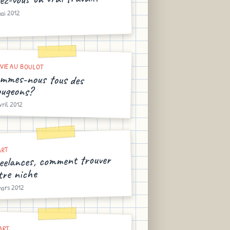
mai 2012
VIE AU BOULOT
mmes-nous tous des
ugeons?
vril 2012
ART
eelances, comment trouver
tre niche
mars 2012
ART