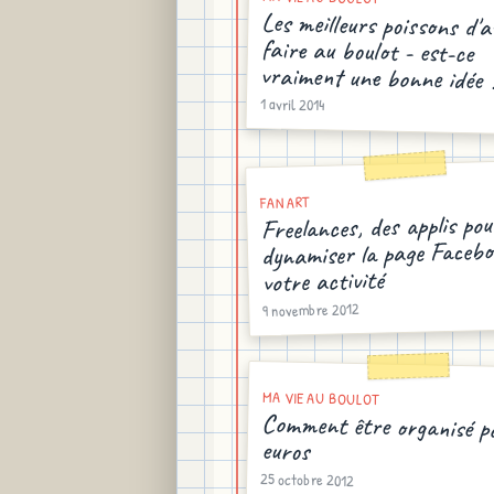
Les meilleurs poissons d'a
faire au boulot - es
vraiment une bonne idée 
1 avril 2014
FAN ART
Freelances, des applis pou
dynamiser la page Facebo
votre activité
9 novembre 2012
MA VIE AU BOULOT
Comment être organisé p
euros
25 octobre 2012