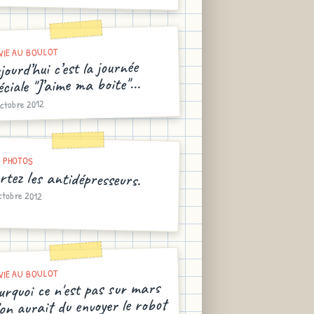
VIE AU BOULOT
jourd’hui c’est la journée
éciale "J’aime ma boite"...
octobre 2012
 PHOTOS
rtez les antidépresseurs.
ctobre 2012
VIE AU BOULOT
urquoi ce n'est pas sur mars
'on aurait du envoyer le robot