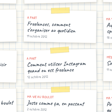
A PART
MA 
Freelances, comment
Au
s'organiser au quotidien
sp
19 octobre 2012
18 
MES
A PART
isir
So
Comment utiliser Instagram
quand on est freelance
11 o
12 octobre 2012
MA VIE AU BOULOT
MA 
 boulot
Po
Juste comme ça, en passant
qu
2 octobre 2012