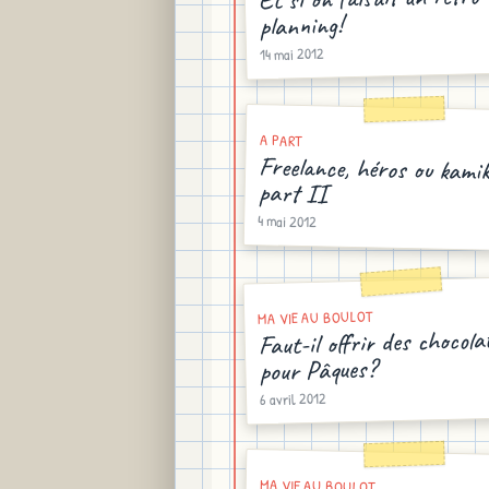
planning!
14 mai 2012
A PART
Freelance, héros ou kamik
part II
4 mai 2012
MA VIE AU BOULOT
Faut-il offrir des chocola
pour Pâques?
6 avril 2012
MA VIE AU BOULOT