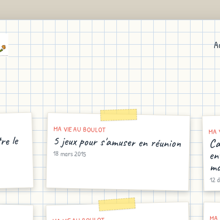
A
MA VIE AU BOULOT
MA 
re le
5 jeux pour s'amuser en réunion
Ca
en
18 mars 2015
mo
12 
MA 