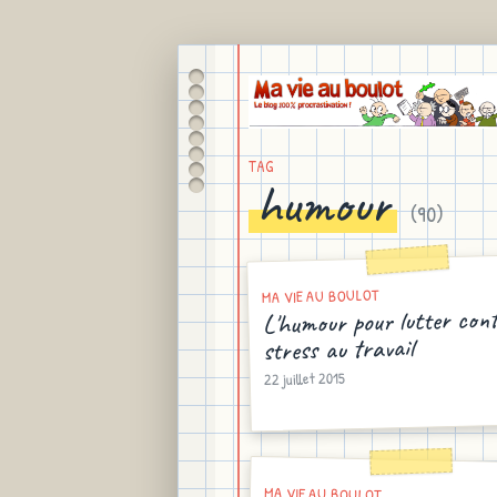
TAG
humour
(
90
)
MA VIE AU BOULOT
L'humour pour lutter cont
stress au travail
22 juillet 2015
MA VIE AU BOULOT