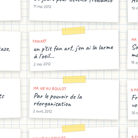
11 mai 2012
10 
MA 
FAN ART
un p'tit fan art, j'en ai la larme
aze,
So
mo
à l'oeil...
18 a
2 mai 2012
MA VIE AU BOULOT
A P
Par le pouvoir de la
Fr
ts
réorganisation
vo
2 avril 2012
30 
A P