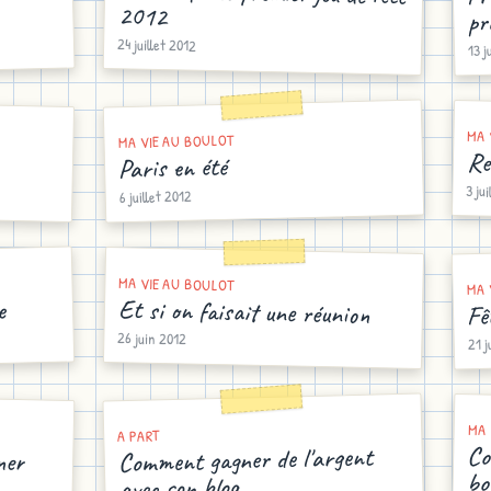
2012
pr
24 juillet 2012
13 j
MA 
MA VIE AU BOULOT
Re
Paris en été
3 ju
6 juillet 2012
MA VIE AU BOULOT
MA 
Et si on faisait une réunion
Fê
e
26 juin 2012
21 j
MA 
A PART
ner
Co
Comment gagner de l'argent
bo
avec son blog