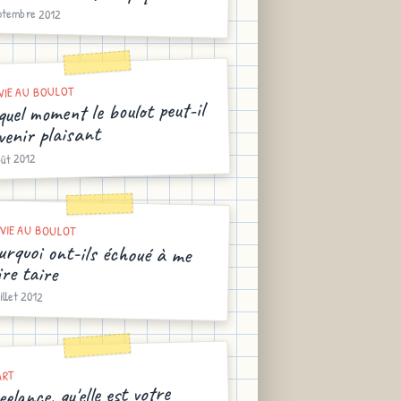
eptembre 2012
VIE AU BOULOT
quel moment le boulot peut-il
venir plaisant
oût 2012
VIE AU BOULOT
urquoi ont-ils échoué à me
ire taire
uillet 2012
ART
eelance, qu'elle est votre