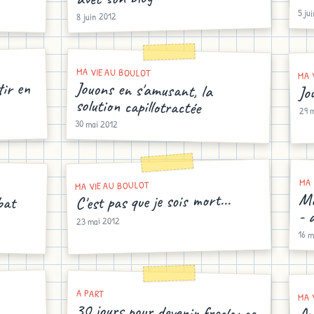
5 ju
8 juin 2012
MA VIE AU BOULOT
MA 
tir en
Jouons en s'amusant, la
Jo
solution capillotractée
29 
30 mai 2012
MA 
MA VIE AU BOULOT
bat
Mo
C'est pas que je sois mort...
- 
23 mai 2012
16 m
A PART
MA 
30 jours pour devenir freelance
Av