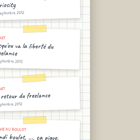
riosity
septembre 2012
ART
squ'ou va la liberté du
eelance
eptembre 2012
ART
 retour du freelance
eptembre 2012
VIE AU BOULOT
ndi boulot, ..., ca pique.