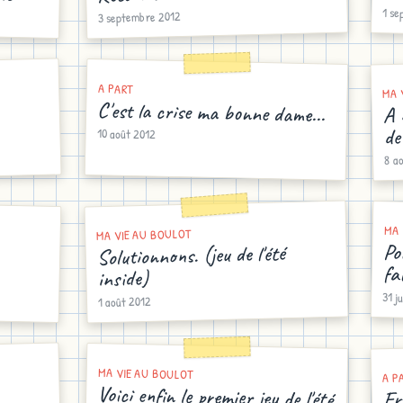
1 s
3 septembre 2012
A PART
MA 
A 
C'est la crise ma bonne dame...
de
10 août 2012
8 a
MA 
MA VIE AU BOULOT
Po
Solutionnons. (jeu de l'été
fa
inside)
31 j
1 août 2012
MA VIE AU BOULOT
A P
Voici enfin le premier jeu de l'été
Fr