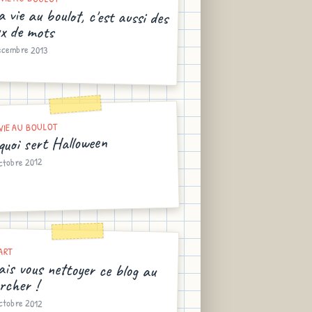
 vie au boulot, c'est aussi des
ux de mots
décembre 2013
VIE AU BOULOT
quoi sert Halloween
octobre 2012
ART
vais vous nettoyer ce blog au
rcher !
ctobre 2012