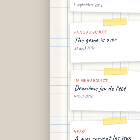
6 septembre 2012
MA VIE AU BOULOT
The game is over
21 août 2012
MA VIE AU BOULOT
Deuxième jeu de l'été
6 août 2012
A PART
A quoi servent les jeux