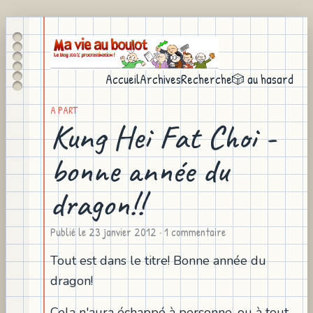
Accueil
Archives
Recherche
🎲 au hasard
A PART
Kung Hei Fat Choi -
bonne année du
dragon!!
Publié le
23 janvier 2012
· 1 commentaire
Tout est dans le titre! Bonne année du
dragon!
Cela n'aura échappé à personne, ou à tout