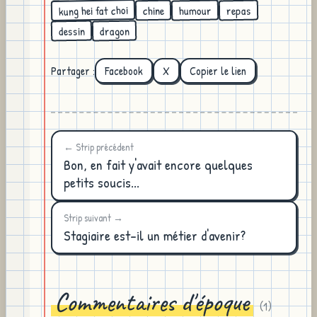
kung hei fat choi
humour
repas
chine
dragon
dessin
Partager :
Facebook
X
Copier le lien
← Strip précédent
Bon, en fait y'avait encore quelques
petits soucis...
Strip suivant →
Stagiaire est-il un métier d'avenir?
Commentaires d'époque
(
1
)