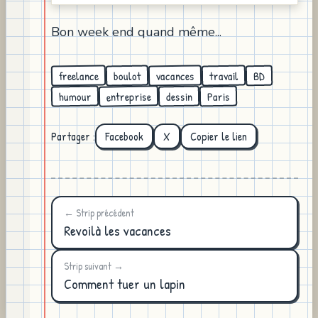
Bon week end quand même...
freelance
vacances
travail
boulot
BD
entreprise
humour
dessin
Paris
Partager :
Facebook
X
Copier le lien
← Strip précédent
Revoilà les vacances
Strip suivant →
Comment tuer un lapin