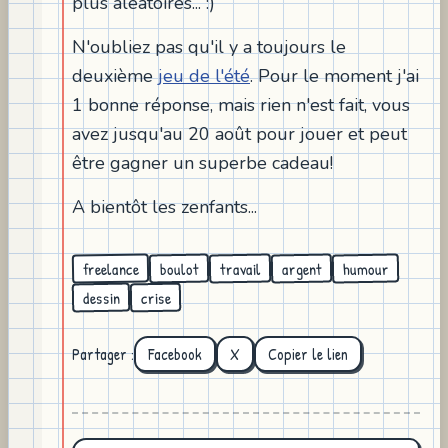
plus aléatoires... :)
N'oubliez pas qu'il y a toujours le
deuxième
jeu de l'été
. Pour le moment j'ai
1 bonne réponse, mais rien n'est fait, vous
avez jusqu'au 20 août pour jouer et peut
être gagner un superbe cadeau!
A bientôt les zenfants...
freelance
humour
travail
argent
boulot
dessin
crise
Partager :
Facebook
X
Copier le lien