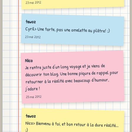
23 mai 2012
tewoz
Cyril> Une tarte, pas une omelette au plâtre! ;)
23 mai 2012
Nico
Je rentre juste d'un long voyage et je viens de
découvrir ton blog. Une bonne piqure de rappel pour
retourner à la réalité avec beaucoup d'humour,
j'adore !
25 mai 2012
tewoz
Nico> Bienvenu à toi, et bon retour à la dure réalité...
;)