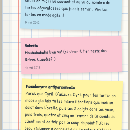
tartes en mode agile :)
14 mai 2012
Bohnnie
Mouhahahaha bien vu! (et sinon il t'en reste des
Reines Claudes? )
14 mai 2012
Pseudonyme antipersonnelle
Pareil que Cyril. D'ailleurs Cyril pour tes tartes en
mode agile fais tu les même itérations que moi: un
doigt dans l'oreille, puis les 2 doigts dans les yeux,
puis trois, quatre et cinq en travers de la gueule du
client avant de finir par le coup de point ? J'ai eu
beau réclamer à corps et à cri le retour d'Albert,