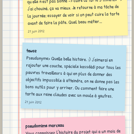
qu'elle n'est pas bonne -> cuire la tarte 5 minutes ->
J'ai chouiné, ça va mieux. Je retourne à ma tâche de
la journée: essayer de voir si on peut cuire la tarte
avant de faire la pâte. Quel beau métier...
21 juin 2012
tewoz
Pseudonyme> Quelle belle histoire. :) J'aimerai en
rajouter une couche, spéciale kassdédi pour tous les
pauvres travailleurs à qui en plus de donner des
objectifs impossible à atteindre, on ne donne pas les
bons outils pour y arriver. Ou comment faire une
tarte aux reine claudes avec un moule à gaufres.
21 juin 2012
pseudomime marceau
Vous connaissez l'histoire du projet qui a un mois de