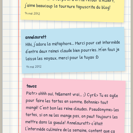
j'aime beaucoup la tournure tapuscrite du blog!
14 mai 2012
annelaurett
Hihi, j'adore la métaphore... Merci pour cet intermède
d'entre deux reines claude bien pourries. M'en fous je
laisse les noyaux, merci pour le tuyau :D
14 mai 2012
tewoz
Piotr> ohhh oui, tellement vrai... ;) Cyril> Tu es agile
pour faire les tartes en somme. Bohnnie> tout
mangé! C'est bon les reine claudes. Pseudonyme> les
tartes, si on ne les mange pas, on peut toujours les
mettre dans la gueule! Annelaurett> c'était
l'intermède culinaire de la semaine, content que ca