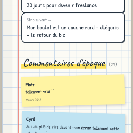
30 jours pour devenir freelance
Strip suivant →
Mon boulot est un cauchemard - allégorie
- le retour du bic
Commentaires d'époque
(
29
)
Piotr
tellement vrai ^^
14 mai 2012
Cyril
Je suis plié de rire devant mon écran tellement cette
situation m'arrive souvent et au vu du nombre de
tartes dégueulasses que je dois servir . Vive les