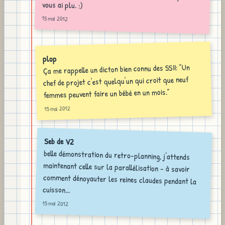
vous ai plu. :)
15 mai 2012
plop
Ça me rappelle un dicton bien connu des SSII: "Un
chef de projet c'est quelqu'un qui croit que neuf
femmes peuvent faire un bébé en un mois."
15 mai 2012
Seb de V2
belle démonstration du retro-planning, j'attends
maintenant celle sur la parallélisation - à savoir
comment dénoyauter les reines claudes pendant la
cuisson...
15 mai 2012