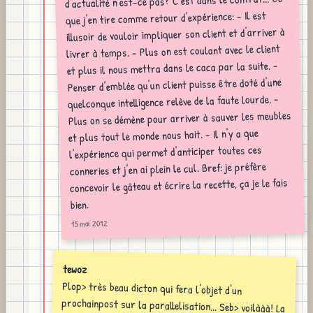
d'actualité n'est-ce pas? C'est dans le contrat... Ce
que j'en tire comme retour d'expérience: - Il est
illusoir de vouloir impliquer son client et d'arriver à
livrer à temps. - Plus on est coulant avec le client
et plus il nous mettra dans le caca par la suite. -
Penser d'emblée qu'un client puisse être doté d'une
quelconque intelligence relève de la faute lourde. -
Plus on se démène pour arriver à sauver les meubles
et plus tout le monde nous hait. - Il n'y a que
l'expérience qui permet d'anticiper toutes ces
conneries et j'en ai plein le cul. Bref: je préfère
concevoir le gâteau et écrire la recette, ça je le fais
bien.
15 mai 2012
tewoz
Plop> très beau dicton qui fera l'objet d'un
prochainpost sur la parallelisation... Seb> voilààà! La
parallélisation, l'autre mal de la gestion de projet
par des triso... Sadikarno> Ah oui, mais là tu
rentresdans les détails, moi je voulais juste faire une
métaphore. Il est evident qu'en fonction des clients
et des grands chefs, mon omelette au plâtre trop
cuite peut devenir un clafouti degueulasse dont le
client n'a finallement pas besoin... Bonheur perpetuel