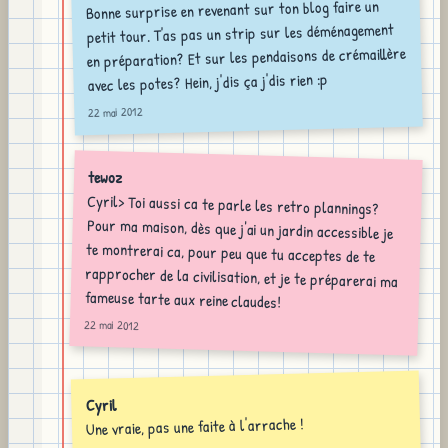
Bonne surprise en revenant sur ton blog faire un
petit tour. T'as pas un strip sur les déménagement
en préparation? Et sur les pendaisons de crémaillère
avec les potes? Hein, j'dis ça j'dis rien :p
22 mai 2012
tewoz
Cyril> Toi aussi ca te parle les retro plannings?
Pour ma maison, dès que j'ai un jardin accessible je
te montrerai ca, pour peu que tu acceptes de te
rapprocher de la civilisation, et je te préparerai ma
fameuse tarte aux reine claudes!
22 mai 2012
Cyril
Une vraie, pas une faite à l'arrache !