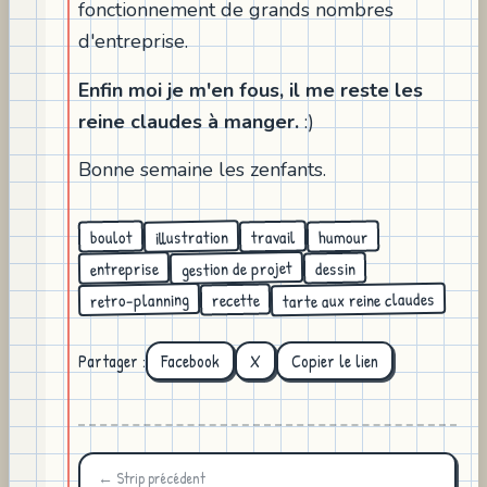
fonctionnement de grands nombres
d'entreprise.
Enfin moi je m'en fous, il me reste les
reine claudes à manger.
:)
Bonne semaine les zenfants.
illustration
humour
travail
boulot
gestion de projet
entreprise
dessin
tarte aux reine claudes
retro-planning
recette
Partager :
Facebook
X
Copier le lien
← Strip précédent