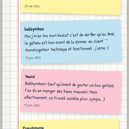
25 mai 2012
bobbymhan
Moi j'm'en fou mon boulot c'est de vérifier qu'au final
le gâteau est bon avant de le donner au client ^^
Homologateur technique et fonctionnel : j'aime :)
19 juin 2012
tewoz
Bobbymhan> Sauf qu'avant de gouter un bon gatôôô,
t'as du en manger des biens mauvais! Mais
effectivement, ce travail semble plus sympa. ;)
19 juin 2012
Pseudonyme