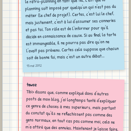
le rétro-planning en tant que tel, c'est que le
planning soit imposé par quelqu'un qui n'est pas du
métier (le chef de projet). Certes, c'est lui le chef,
mais justement, c'est à lui d'assumer ses conneries
et pas toi. Ton rôle est de l'informer pour qu'il
décide en connaissance de cause. Si au final la tarte
est immangeable, il ne pourra pas dire qu'on ne
l'avait pas prévenu. Certes cela suppose que chacun
soit de bonne foi, mais c'est un autre débat...
15 mai 2012
tewoz
Tibi> disons que, comme expliqué dans d'autres
posts de mon blog, j'ai longtemps tenté d'expliquer
ce genre de choses à mes superieurs, mais partant
du constat qu'ils ne reflechissent pas comme des
gens normaux, en tout cas pas comme moi, cela ne
m'a attiré que des ennuies. Maintenant je laisse faire,
et je me marre, il faut mieux le prendre comme ça.
Sur le papier la gestion de projet permet de faire
plein de choses formidables, mais il faut suivre à la
lettre, se donner le temps et les moyens. Ce n'est
jamais le cas en entreprise. Combien de fois j'ai vu
des projets dont les developpements avaient déjà
commencés alors que le client n'avait pas encore