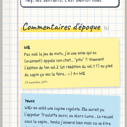
Commentaires d'époque
(
4
)
Will
Pas mal le jeu de mots, j'ai une amie qui as
(vraiment) appelé son chat... "pito" !! Vivement
l'édition de ton vol.2 (et réédition du vol.1 ?) au pied
du sapin ça vas le faire... ;-) A+ Will
29 novembre 2011
tewoz
Will> en voilà une copine rigolote. Elle aurait pu
l'appeler Troulette aussi, ou alors Lumo... Le recueil
sous le sapin... houla j'aimerai bien mais ca va être