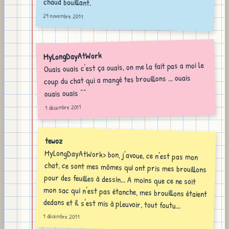
chaud bouillant.
29 novembre 2011
MyLongDayAtWork
Ouais ouais c'est ça ouais, on me la fait pas a moi le
coup du chat qui a mangé tes brouillons ... ouais
ouais ouais ^^
1 décembre 2011
tewoz
MyLongDayAtWork> bon, j'avoue, ce n'est pas mon
chat, ce sont mes mômes qui ont pris mes brouillons
pour des feuilles à dessin... A moins que ce ne soit
mon sac qui n'est pas étanche, mes brouillons étaient
dedans et il s'est mis à pleuvoir, tout foutu...
1 décembre 2011