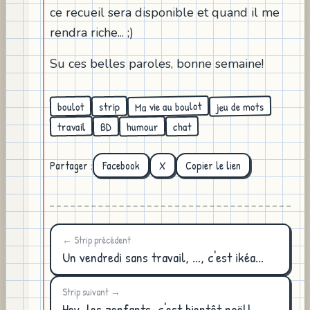
ce recueil sera disponible et quand il me
rendra riche... ;)
Su ces belles paroles, bonne semaine!
Ma vie au boulot
jeu de mots
boulot
strip
humour
travail
chat
BD
Partager :
Facebook
X
Copier le lien
← Strip précédent
Un vendredi sans travail, ..., c'est ikéa...
Strip suivant →
Hey, les zenfants, c'est bientôt noël!