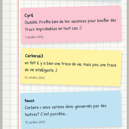
Cyril
Ouiiiiiiiii. Profite bien de tes vacances pour bouffer des
trucs improbables en tout cas ;)
1 octobre 2012
Cerbere63
en fait il y a bien une trace de vie, mais pas une trace
de vie intelligente ;)
12 octobre 2012
tewoz
Cerbere > nous serions donc gouvernés par des
huitres? C'est possible...
12 octobre 2012