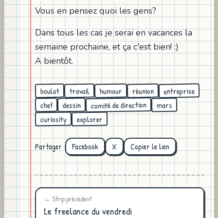
Vous en pensez quoi les gens?
Dans tous les cas je serai en vacances la
semaine prochaine, et ça c'est bien! :)
A bientôt.
entreprise
humour
réunion
travail
boulot
comité de direction
dessin
mars
chef
curiosity
explorer
Partager :
Facebook
X
Copier le lien
← Strip précédent
Le freelance du vendredi