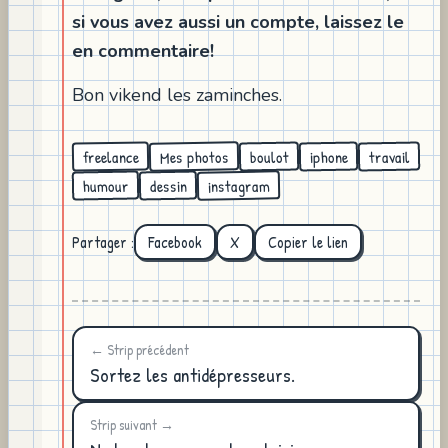
si vous avez aussi un compte, laissez le
en commentaire!
Bon vikend les zaminches.
Mes photos
freelance
travail
boulot
iphone
instagram
humour
dessin
Partager :
Facebook
X
Copier le lien
← Strip précédent
Sortez les antidépresseurs.
Strip suivant →