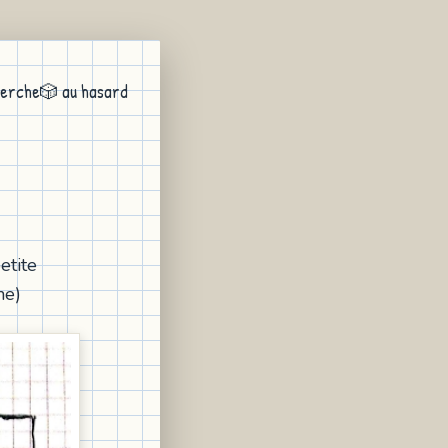
erche
🎲 au hasard
etite
he)