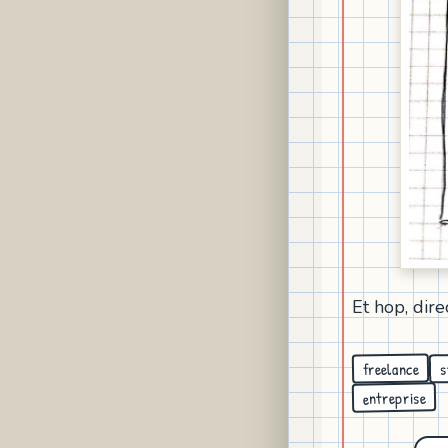
Et hop, dir
freelance
s
entreprise