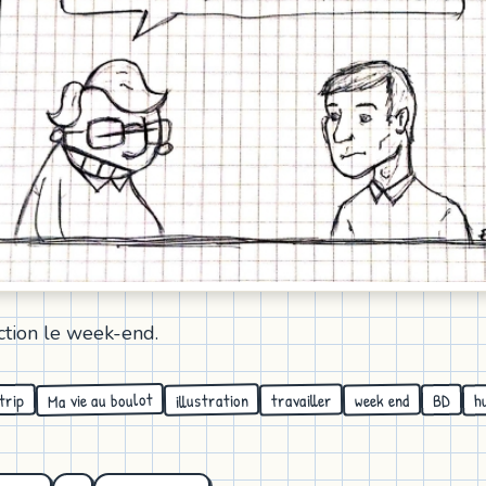
ection le week-end.
Ma vie au boulot
illustration
travailler
week end
h
trip
BD