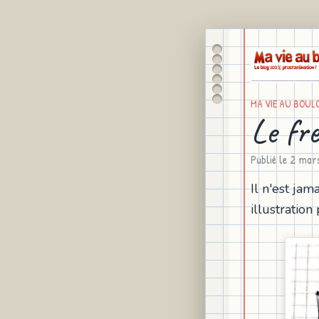
MA VIE AU BOUL
Le fr
Publié le
2 mar
Il n'est jam
illustration