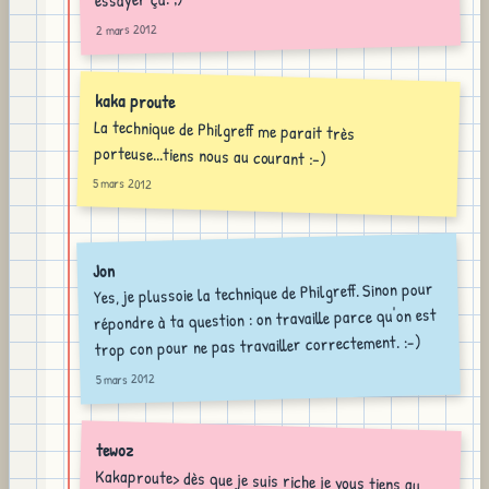
2 mars 2012
kaka proute
La technique de Philgreff me parait très
porteuse...tiens nous au courant :-)
5 mars 2012
Jon
Yes, je plussoie la technique de Philgreff. Sinon pour
répondre à ta question : on travaille parce qu'on est
trop con pour ne pas travailler correctement. :-)
5 mars 2012
tewoz
Kakaproute> dès que je suis riche je vous tiens au
courant Jon> Philgreff fait l'unanimité, je vais donc
voir s'il est envisageable de faire engager 2 autres
larbins pour remplacer mon remplaçant et moi