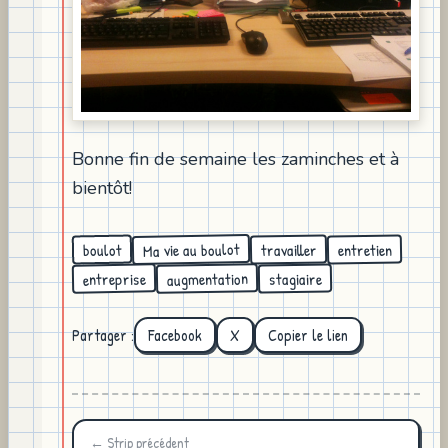
Bonne fin de semaine les zaminches et à
bientôt!
Ma vie au boulot
travailler
entretien
boulot
augmentation
entreprise
stagiaire
Partager :
Facebook
X
Copier le lien
← Strip précédent