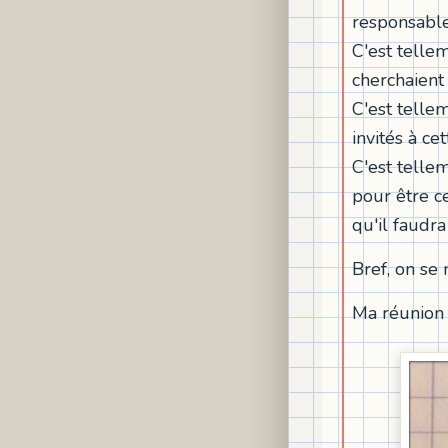
responsable 
C'est telle
cherchaient
C'est tellem
invités à ce
C'est telle
pour être ce
qu'il faudr
Bref, on se 
Ma réunion 