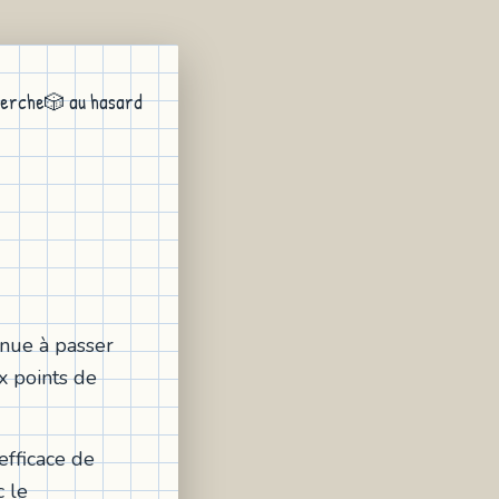
erche
🎲 au hasard
nue à passer
x points de
efficace de
c le