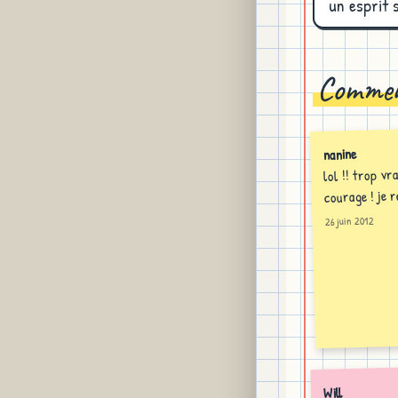
un esprit 
Commen
nanine
lol !! trop vr
courage ! je r
26 juin 2012
Will