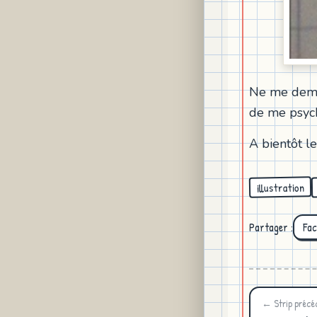
Ne me deman
de me psych
A bientôt le
illustration
Partager :
Fa
← Strip précé