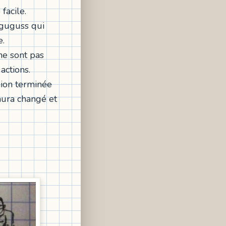
facile.
 guguss qui
e.
ne sont pas
actions.
nion terminée
'aura changé et