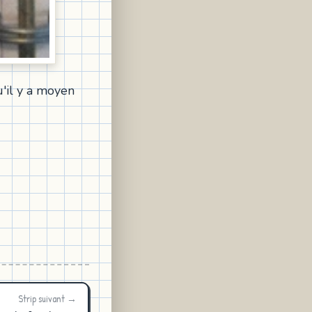
u'il y a moyen
Strip suivant →