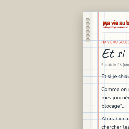
MA VIE AU BOUL
Et si 
Publié le
26 jui
Et si je chia
Comme on n
mes journée
blocage"...
Alors bien e
chercher le