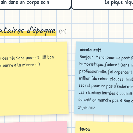
sain dans un corps sain
Le pique niq
taires d'époque
(
10
)
annelaurett
Bonjour, Merci pour ce post 
humoristique, j'adore ! Dans mo
professionnelle, j'ai cependant u
million (de reines claudes, hihi
secret pour ne pas s'endormir r
ces réunions inutiles à souhait ?
ai ces réunions pourrit !!!!! bon
etourne a la mienne :-)
du café ça marche pas :( Bon c
27 juin 2012
tewoz