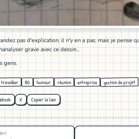
dez pas d'explication, il n'y en a pas, mais je pense q
analyser grave avec ce dessin...
s gens.
gestion de projet
entreprise
travailler
humour
réunion
BD
cebook
X
Copier le lien
dent