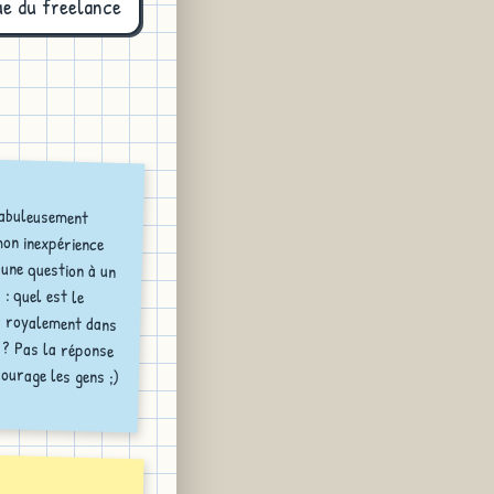
ue du freelance
fabuleusement
n inexpérience
ne question à un
) : quel est le
oyalement dans
 Pas la réponse
ourage les gens ;)