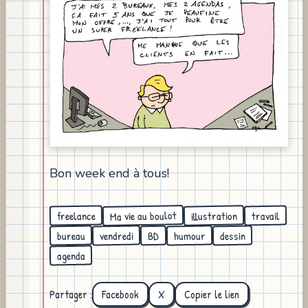
Bon week end à tous!
Ma vie au boulot
illustration
freelance
travail
vendredi
humour
bureau
dessin
BD
agenda
Partager :
Facebook
X
Copier le lien