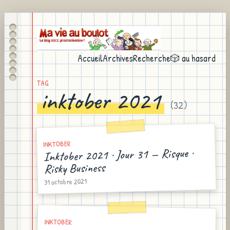
Accueil
Archives
Recherche
🎲 au hasard
TAG
inktober 2021
(
32
)
INKTOBER
Inktober 2021 · Jour 31 — Risque ·
Risky Business
31 octobre 2021
INKTOBER