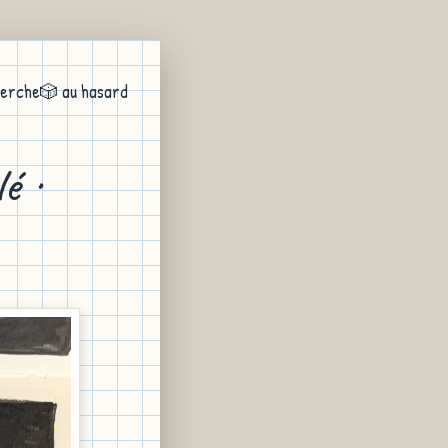
erche
🎲 au hasard
é ·