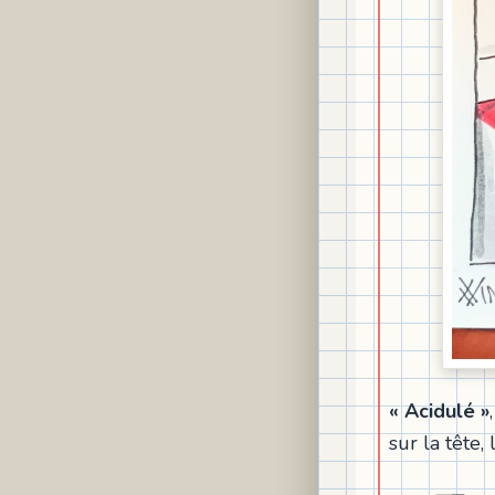
« Acidulé »
sur la tête,