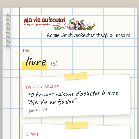
Accueil
Archives
Recherche
🎲 au hasard
TAG
livre
(
5
)
MA VIE AU BOULOT
10 bonnes raisons d'acheter le livre
"Ma Vie au Boulot"
9 janvier 2014
A PART