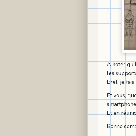
A noter qu'
les support
Bref, je fai
Et vous, quo
smartphone,
Et en réuni
Bonne sema