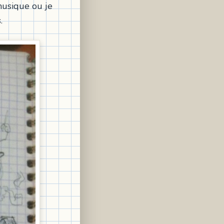
musique ou je
.