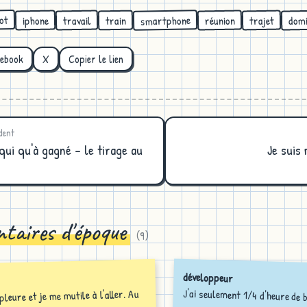
ot
smartphone
domi
réunion
travail
iphone
trajet
train
cebook
X
Copier le lien
dent
qui qu'à gagné - le tirage au
Je suis
taires d'époque
(
9
)
développeur
J'ai seulement 1/4 d'heure de b
pour essayer de comprendr
pleure et je me mutile à l'aller. Au