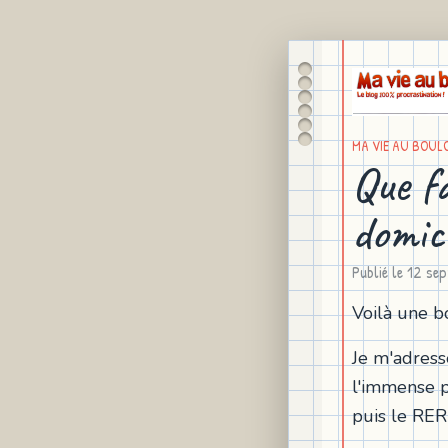
MA VIE AU BOUL
Que f
domic
Publié le
12 sep
Voilà une b
Je m'adress
l'immense p
puis le RER