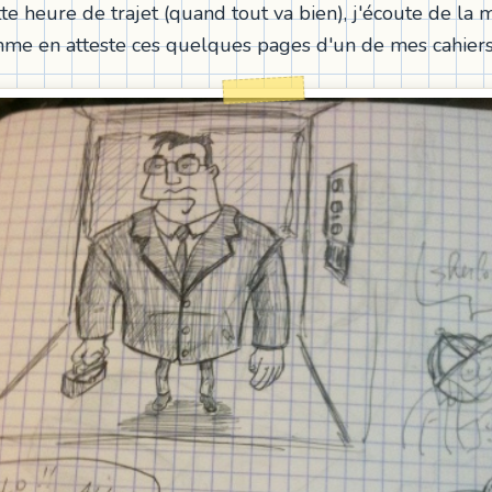
te heure de trajet (quand tout va bien), j'écoute de la 
me en atteste ces quelques pages d'un de mes cahiers