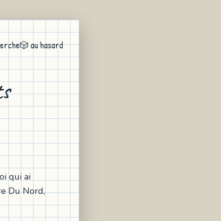
erche
🎲 au hasard
ts
i qui ai
re Du Nord,