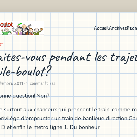
Accueil
Archives
Rech
OT
aites-vous pendant les traje
ile-boulot?
tembre 2011
· 9 commentaires
onne question! Non?
e surtout aux chanceux qui prennent le train, comme mo
rivilège d'emprunter un train de banlieue direction Ga
 D et enfin le métro ligne 1. Du bonheur.