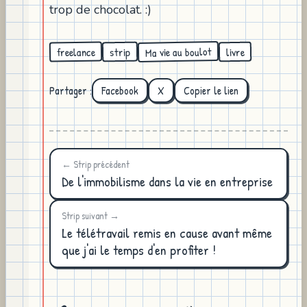
trop de chocolat. :)
Ma vie au boulot
freelance
strip
livre
Partager :
Facebook
X
Copier le lien
← Strip précédent
De l'immobilisme dans la vie en entreprise
Strip suivant →
Le télétravail remis en cause avant même
que j'ai le temps d'en profiter !