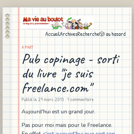
Accueil
Archives
Recherche
🎲 au hasard
A PART
Pub copinage - sorti
du livre "je suis
freelance.com"
Publié le
29 mars 2013
· 1 commentaire
Aujourd'hui est un grand jour.
Pas pour moi mais pour le Freelance.
En effet,
c'est aujourd'hui que sort son