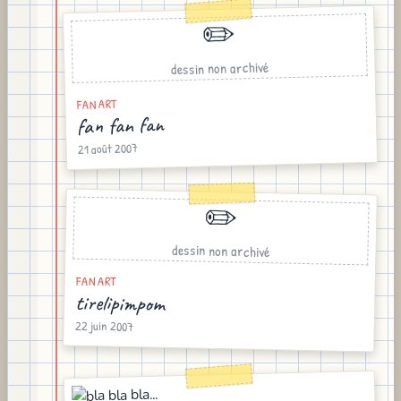
✏️
dessin non archivé
FAN ART
fan fan fan
21 août 2007
✏️
dessin non archivé
FAN ART
tirelipimpom
22 juin 2007