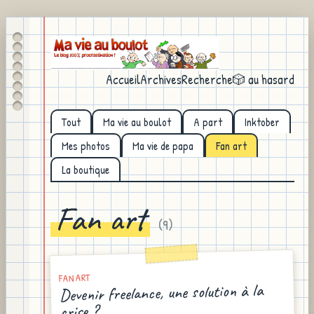
Accueil
Archives
Recherche
🎲 au hasard
Tout
Ma vie au boulot
A part
Inktober
Mes photos
Ma vie de papa
Fan art
La boutique
Fan art
(
9
)
FAN ART
Devenir freelance, une solution à la
crise ?