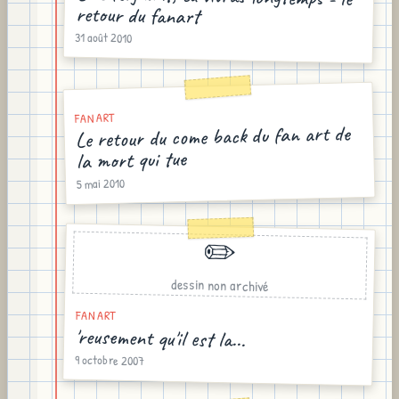
retour du fanart
31 août 2010
FAN ART
Le retour du come back du fan art de
la mort qui tue
5 mai 2010
✏️
dessin non archivé
FAN ART
'reusement qu'il est la...
9 octobre 2007