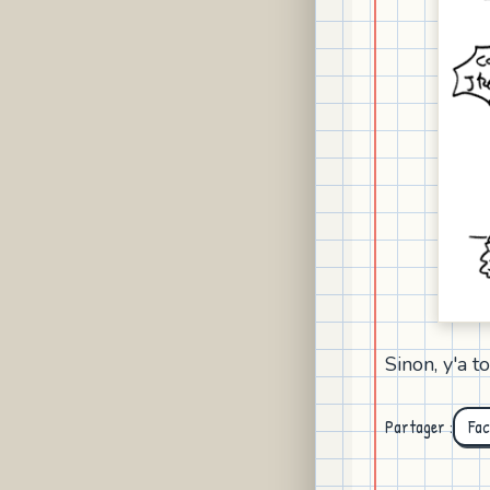
Sinon, y'a t
Partager :
Fa