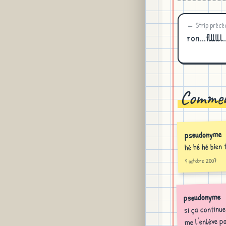
← Strip précé
ron...fllllll.
Commen
pseudonyme
hé hé hé bien 
9 octobre 2007
pseudonyme
si ça continue
me l'enlève p