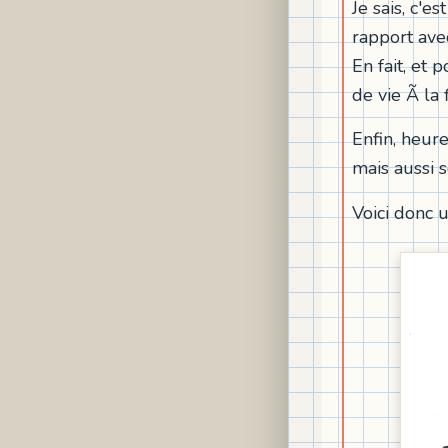
Je sais, c'e
rapport avec
En fait, et 
de vie Ã la
Enfin, heur
mais aussi s
Voici donc u