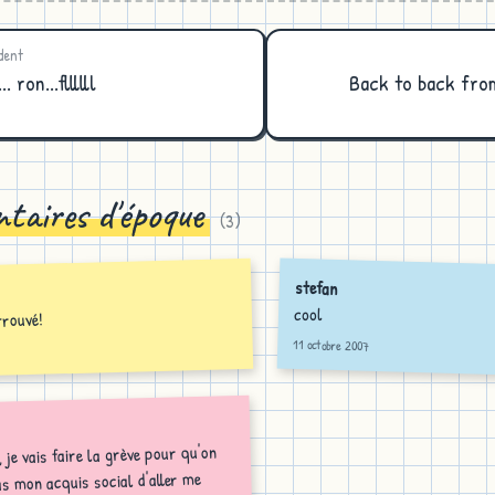
dent
... ron...fllllll
Back to back fro
taires d'époque
(
3
)
stefan
cool
trouvé!
11 octobre 2007
, je vais faire la grève pour qu'on
as mon acquis social d'aller me