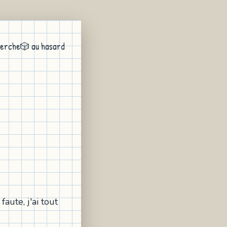
erche
🎲 au hasard
aute, j'ai tout