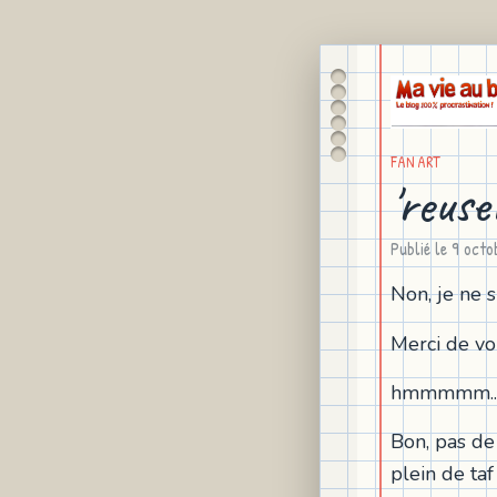
FAN ART
'reuse
Publié le
9 octo
Non, je ne s
Merci de vo
hmmmmm..
Bon, pas de 
plein de ta