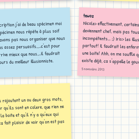
tewoz
Nicole> effectivement, certains
deviennent chef, mais pas tous, 
incompétents... ;) Iris> les ill
partout! Il faudrait les enferme
une boite! Ahh, on me souffle 
cription j'ai de beau spécimen moi
 spécimen nous répète à plus soif
savons pas nous organiser que nous
 assez persuasifs.....c'est pour
rrive mieux que nous....il faudrait
existe déjà, ca s'appelle le gou
urs du meilleur illusionniste.
5 novembre 2013
s rajoutent un ou deux gros mots,
ir qu'ils sont en colere, que rien ne
la boite et qu'il n'y a qu'eux qui
a fait plaisir de voir qu'on est pas