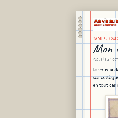
MA VIE AU BOUL
Mon co
Publié le
29 oct
Je vous ai 
ses collègue
en tout cas