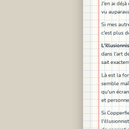
J'en ai déjà
vu auparava
Si mes autr
c'est plus d
L'illusionni
dans l'art 
sait exactem
Là est la fo
semble maîtr
qu'un écran
et personne 
Si Copperfie
l'illusionni