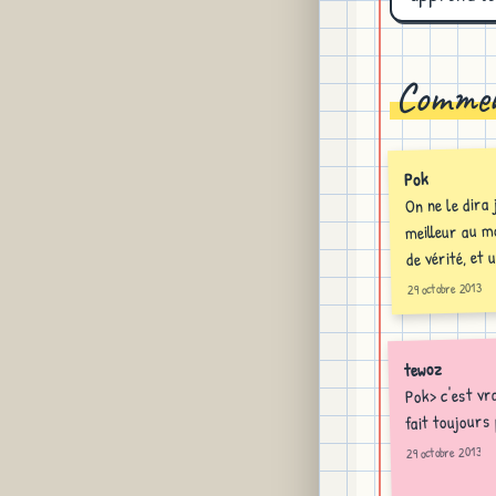
Commen
Pok
On ne le dira
meilleur au m
de vérité, et 
29 octobre 2013
tewoz
Pok> c'est vra
fait toujours
29 octobre 2013