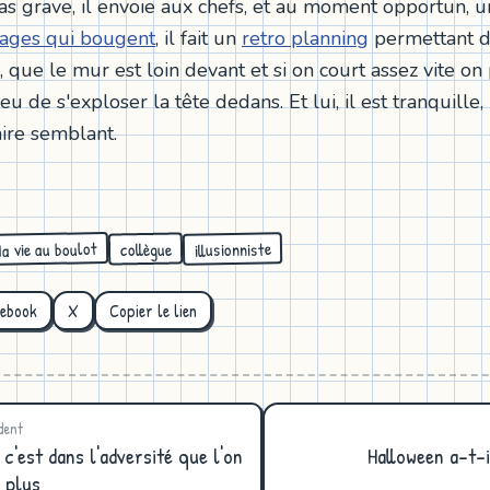
pas grave, il envoie aux chefs, et au moment opportun, 
mages qui bougent
, il fait un
retro planning
permettant d
, que le mur est loin devant et si on court assez vite on
eu de s'exploser la tête dedans. Et lui, il est tranquille, 
aire semblant.
a vie au boulot
illusionniste
collègue
cebook
X
Copier le lien
dent
 c'est dans l'adversité que l'on
Halloween a-t-i
 plus