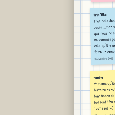
iiris.75@
Très belle des
aussi ....mon
que nous ne 
ne sommes pas
cela qu'il y a
faire un conco
3 novembre 2013
nanine
et meme qu'il
histoire de vo
fonctionne ds 
bossent ! ha c
tout seul :-)