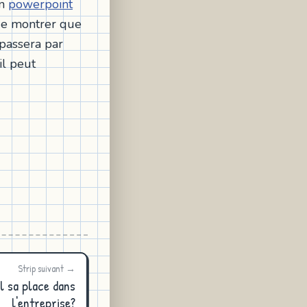
un
powerpoint
e montrer que
 passera par
il peut
Strip suivant →
l sa place dans
l'entreprise?