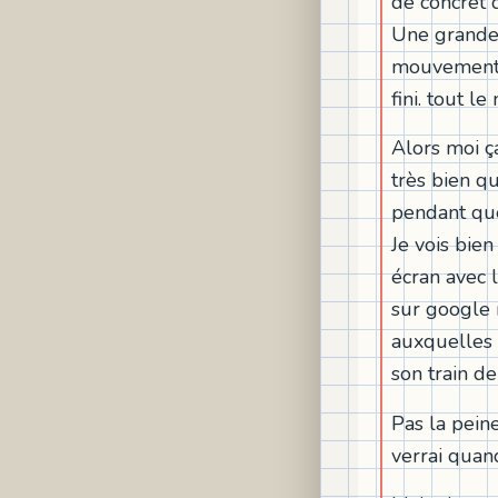
de concret 
Une grande
mouvements 
fini. tout l
Alors moi ça
très bien qu
pendant que
Je vois bie
écran avec l
sur google 
auxquelles 
son train d
Pas la peine
verrai quand