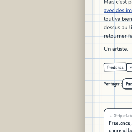
Mais c'est 
avec des i
tout va bien
dessus au li
retourner f
Un artiste.
M
freelance
Partager :
Fa
← Strip précé
Freelance,
apprend le