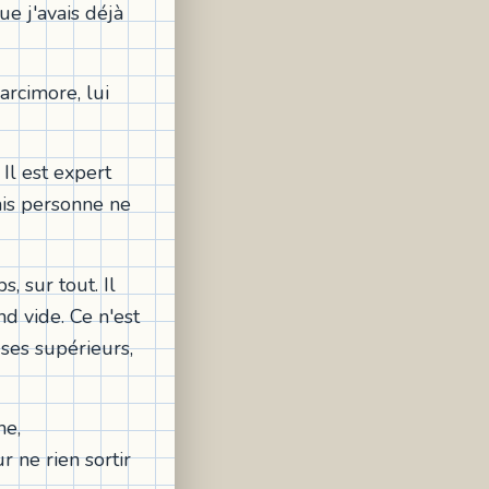
ue j'avais déjà
arcimore, lui
Il est expert
ais personne ne
s, sur tout. Il
nd vide. Ce n'est
 ses supérieurs,
ne,
r ne rien sortir