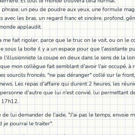
derrière. Et tout le monde trouvera cela normal.
 phrase, un peu de poudre aux yeux, une formule mag
avec les bras, un regard franc et sincère, profond, gêna
e monde applaudit.
 me fait rigoler, parce que le truc on le voit, ou on le co
e sous la boite il y a un espace pour que l'assistante p
 l'illusionniste la coupe en deux dans le sens de la lo
n que mon collègue fait semblant d'avoir l'air occupé, à
es sourcils froncés, "ne pas déranger" collé sur le front,
news. Les repas d'affaire qui durent 2 heures, les réun
personne d'autre que lui n'est convié, lui permettant d
e 17h12.
 de lui demander de l'aide, "J'ai pas le temps, envoie m
 je pourrai le traiter".