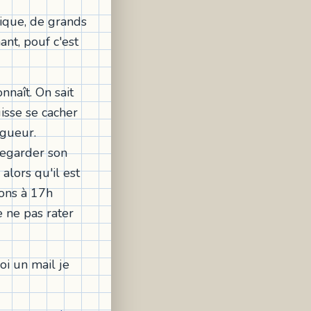
ique, de grands
nt, pouf c'est
nnaît. On sait
uisse se cacher
ngueur.
 regarder son
 alors qu'il est
ions à 17h
e ne pas rater
oi un mail je