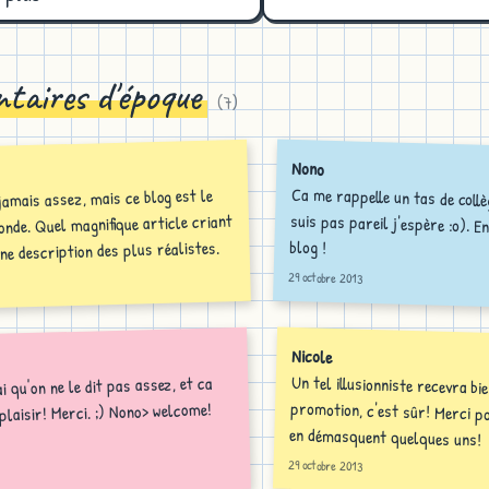
taires d'époque
(
7
)
Nono
Ca me rappelle un tas de collègu
suis pas pareil j'espère :o). 
 jamais assez, mais ce blog est le
onde. Quel magnifique article criant
blog !
une description des plus réalistes.
29 octobre 2013
Nicole
Un tel illusionniste recevra bi
promotion, c'est sûr! Merci pour cet 
i qu'on ne le dit pas assez, et ca
 plaisir! Merci. ;) Nono> welcome!
en démasquent quelques uns!
29 octobre 2013