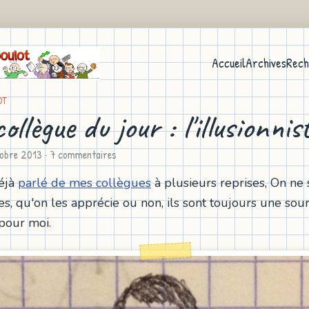
Accueil
Archives
Rech
OT
llègue du jour : l'illusionnis
obre 2013
· 7 commentaires
déjà
parlé de mes collègues
à plusieurs reprises, On ne 
s, qu'on les apprécie ou non, ils sont toujours une sourc
 pour moi.