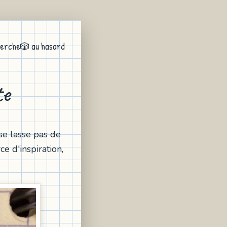
erche
🎲 au hasard
te
se lasse pas de
e d'inspiration,