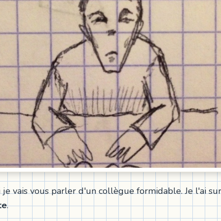
 je vais vous parler d'un collègue formidable. Je l'ai 
te
.