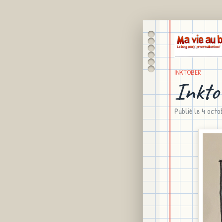
INKTOBER
Inkto
Publié le
4 oct