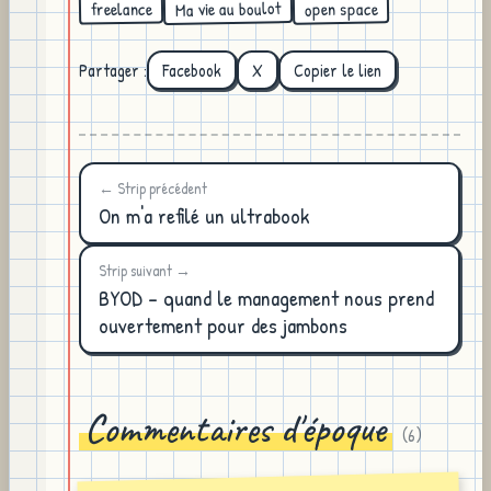
Ma vie au boulot
open space
freelance
Partager :
Facebook
X
Copier le lien
← Strip précédent
On m'a refilé un ultrabook
Strip suivant →
BYOD - quand le management nous prend
ouvertement pour des jambons
Commentaires d'époque
(
6
)