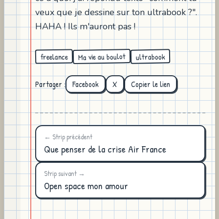
veux que je dessine sur ton ultrabook ?".
HAHA ! Ils m'auront pas !
Ma vie au boulot
ultrabook
freelance
Partager :
Facebook
X
Copier le lien
← Strip précédent
Que penser de la crise Air France
Strip suivant →
Open space mon amour