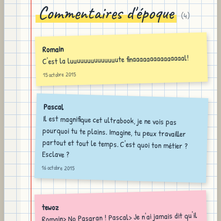
Commentaires d'époque
(
4
)
Romain
C'est la luuuuuuuuuuuuuute finaaaaaaaaaaaaaaal!
15 octobre 2015
Pascal
Il est magnifique cet ultrabook, je ne vois pas
pourquoi tu te plains. Imagine, tu peux travailler
partout et tout le temps. C'est quoi ton métier ?
Esclave ?
16 octobre 2015
tewoz
Romain> No Pasaran ! Pascal> Je n'ai jamais dit qu'il