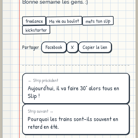
Bonne semaine les gens. :)
Ma vie au boulot
mets ton slip
freelance
kickstarter
Partager :
Facebook
X
Copier le lien
← Strip précédent
Aujourd'hui, il va faire 30° alors tous en
Slip !
Strip suivant →
Pourquoi les trains sont-ils souvent en
retard en été.