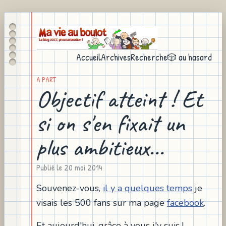
Accueil
Archives
Recherche
🎲 au hasard
A PART
Objectif atteint ! Et
si on s'en fixait un
plus ambitieux...
Publié le
20 mai 2014
Souvenez-vous,
il y a quelques temps
je
visais les 500 fans sur ma page
facebook
.
Et aujourd'hui, grâce à vous j'y suis !