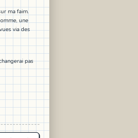
sur ma faim.
d'homme, une
vues via des
échangerai pas