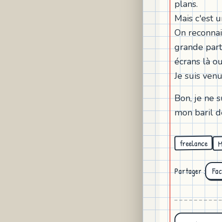
plans.
Mais c'est u
On reconnai
grande part
écrans là ou
Je suis ven
Bon, je ne s
mon baril d
M
freelance
Partager :
Fa