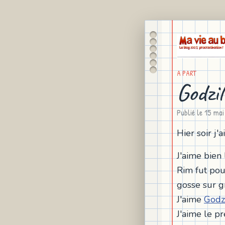
A PART
Godzil
Publié le
15 mai
Hier soir j'
J'aime bien 
Rim fut pou
gosse sur g
J'aime
Godzi
J'aime le p