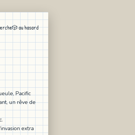
erche
🎲 au hasard
eule, Pacific
ant, un rêve de
c.
invasion extra