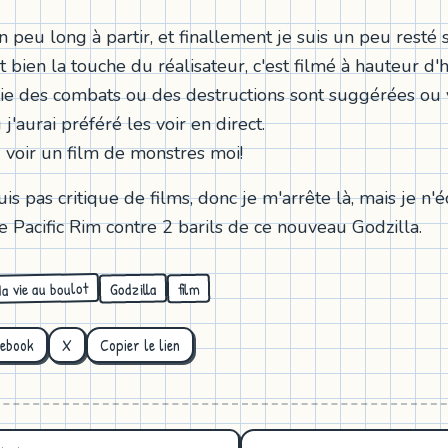
n peu long à partir, et finallement je suis un peu resté 
t bien la touche du réalisateur, c'est filmé à hauteur 
ie des combats ou des destructions sont suggérées ou 
 j'aurai préféré les voir en direct.
u voir un film de monstres moi!
uis pas critique de films, donc je m'arrête là, mais je n'
e Pacific Rim contre 2 barils de ce nouveau Godzilla.
a vie au boulot
Godzilla
film
cebook
X
Copier le lien