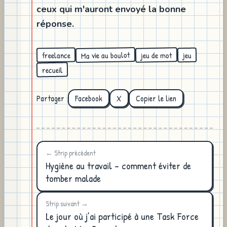
ceux qui m'auront envoyé la bonne
réponse.
Ma vie au boulot
jeu de mot
freelance
jeu
recueil
Partager :
Facebook
X
Copier le lien
← Strip précédent
Hygiène au travail - comment éviter de
tomber malade
Strip suivant →
Le jour où j’ai participé à une Task Force