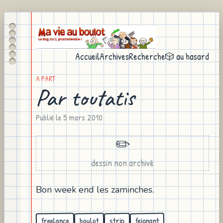
Accueil
Archives
Recherche
🎲 au hasard
A PART
Par toutatis
Publié le
5 mars 2010
✏️
dessin non archivé
Bon week end les zaminches.
freelance
feignant
boulot
strip