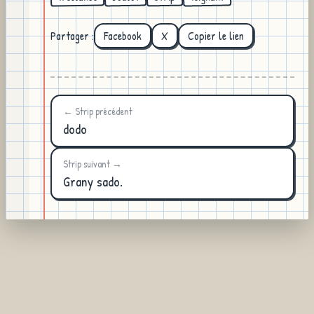
Partager :
Facebook
X
Copier le lien
← Strip précédent
dodo
Strip suivant →
Grany sado.