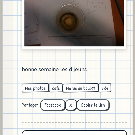
bonne semaine les d'jeuns.
Ma vie au boulot
Mes photos
cafe
vide
Partager :
Facebook
X
Copier le lien