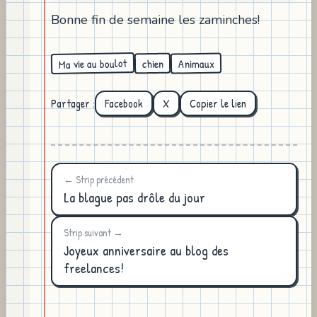
Bonne fin de semaine les zaminches!
Ma vie au boulot
Animaux
chien
Partager :
Facebook
X
Copier le lien
← Strip précédent
La blague pas drôle du jour
Strip suivant →
Joyeux anniversaire au blog des
freelances!