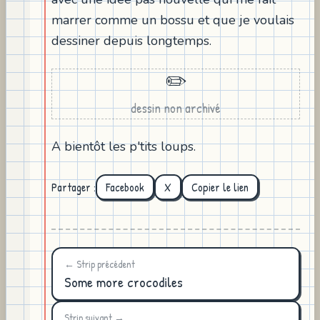
marrer comme un bossu et que je voulais
dessiner depuis longtemps.
✏️
dessin non archivé
A bientôt les p'tits loups.
Partager :
Facebook
X
Copier le lien
← Strip précédent
Some more crocodiles
Strip suivant →