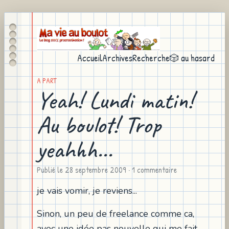
Accueil
Archives
Recherche
🎲 au hasard
A PART
Yeah! Lundi matin!
Au boulot! Trop
yeahhh...
Publié le
28 septembre 2009
· 1 commentaire
je vais vomir, je reviens...
Sinon, un peu de freelance comme ca,
avec une idée pas nouvelle qui me fait