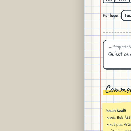
Partager :
Fa
← Strip précé
Qu'est ce 
Commen
kouin kouin
ouais Bob, les 
c'est pas vr
qu'il n'y a p