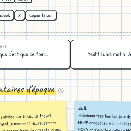
cebook
X
Copier le lien
dent
que c'est que ce foin...
Yeah! Lundi matin! 
taires d'époque
(
3
)
2will
Hahahaaa très bon les jeux d
MORE crocodiles » En effet 
MORD et s’ajoute à cella la 
suicides sur le lieu de travail...
aiment le moment ! Heureusement
as de crocos issus de parents jaunes