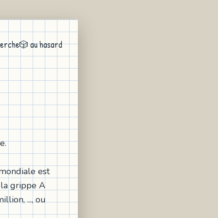
erche
🎲 au hasard
e.
 mondiale est
 la grippe A
lion, ..., ou