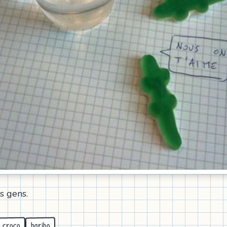
s gens.
haribo
croco