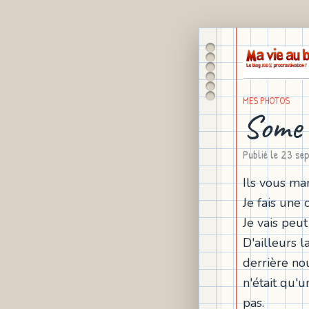
MES PHOTOS
Some 
Publié le
23 se
Ils vous man
Je fais une
Je vais peu
D'ailleurs l
derrière no
n'était qu'u
pas.