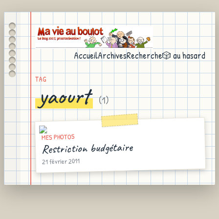
Accueil
Archives
Recherche
🎲 au hasard
TAG
yaourt
(
1
)
MES PHOTOS
Restriction budgétaire
21 février 2011