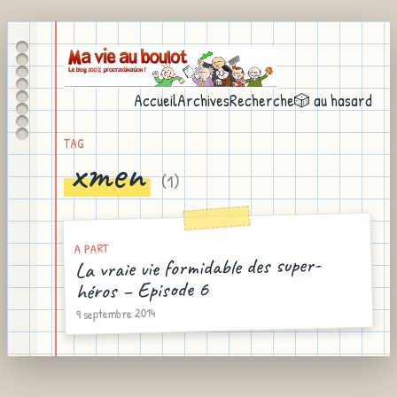
Accueil
Archives
Recherche
🎲 au hasard
TAG
xmen
(
1
)
A PART
La vraie vie formidable des super-
héros – Episode 6
9 septembre 2014