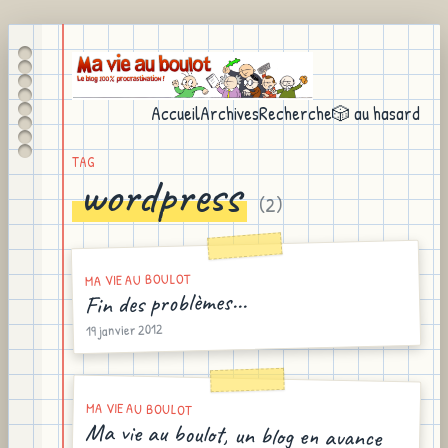
Accueil
Archives
Recherche
🎲 au hasard
TAG
wordpress
(
2
)
MA VIE AU BOULOT
Fin des problèmes...
19 janvier 2012
MA VIE AU BOULOT
Ma vie au boulot, un blog en avance