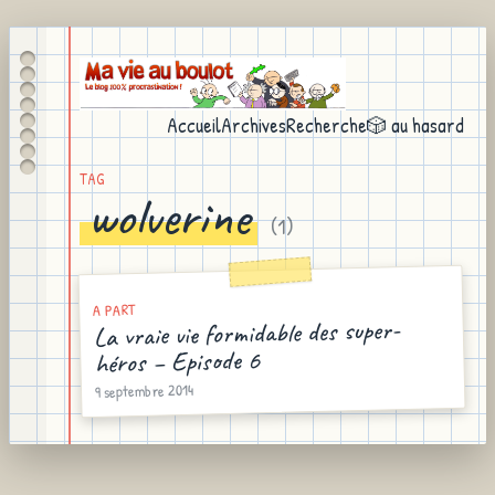
Accueil
Archives
Recherche
🎲 au hasard
TAG
wolverine
(
1
)
A PART
La vraie vie formidable des super-
héros – Episode 6
9 septembre 2014