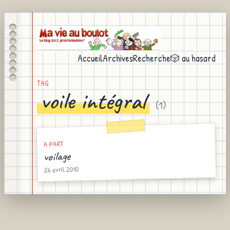
Accueil
Archives
Recherche
🎲 au hasard
TAG
voile intégral
(
1
)
A PART
voilage
26 avril 2010