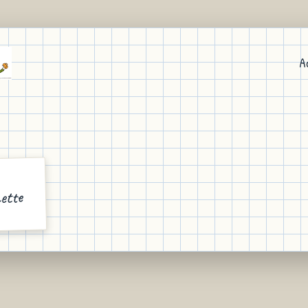
A
ette