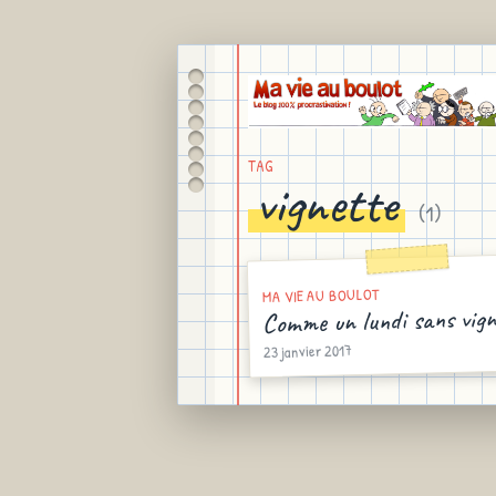
TAG
vignette
(
1
)
MA VIE AU BOULOT
Comme un lundi sans vign
23 janvier 2017