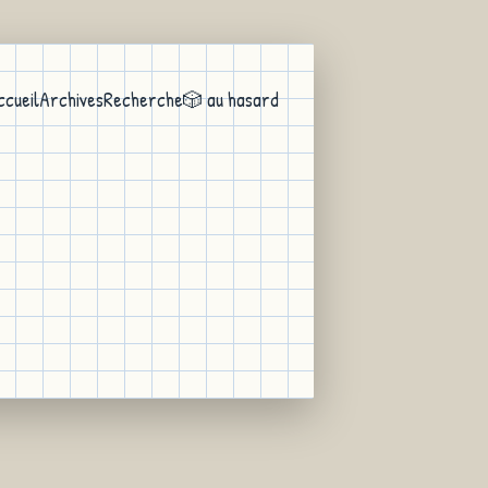
ccueil
Archives
Recherche
🎲 au hasard