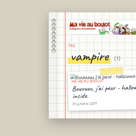
TAG
vampire
(
1
)
MA VIE AU BOULOT
Bouuuuu, j'ai peur - hallo
inside.
31 octobre 2011