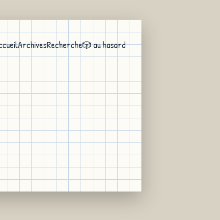
ccueil
Archives
Recherche
🎲 au hasard