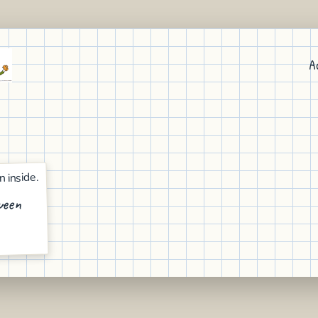
A
ween