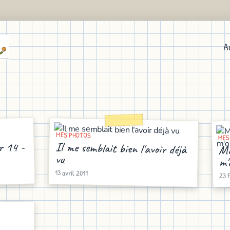
A
MES PHOTOS
MES
r 14 -
Il me semblait bien l'avoir déjà
Ma
vu
m'
13 avril 2011
23 
.