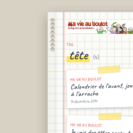
TAG
tête
(
4
)
MA VIE AU BOULOT
Calendrier de l'avant, jou
à l'arrache
14 décembre 2014
MA VIE AU BOULOT
Je vois des têtes partout..