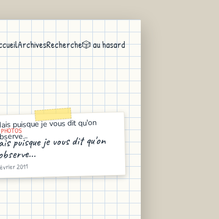
ccueil
Archives
Recherche
🎲 au hasard
 PHOTOS
is puisque je vous dit qu'on
observe...
février 2011