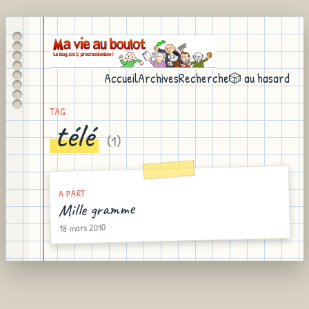
Accueil
Archives
Recherche
🎲 au hasard
TAG
télé
(
1
)
A PART
Mille gramme
18 mars 2010