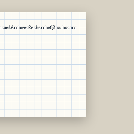
ccueil
Archives
Recherche
🎲 au hasard