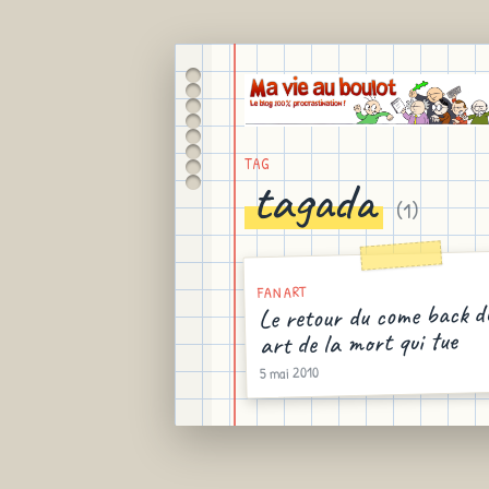
TAG
tagada
(
1
)
FAN ART
Le retour du come back d
art de la mort qui tue
5 mai 2010