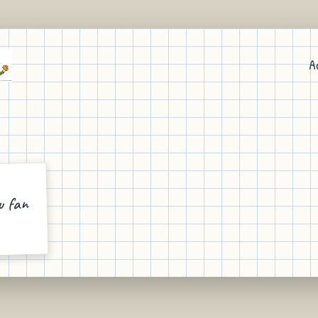
A
u fan