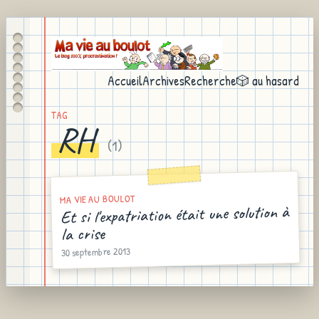
Accueil
Archives
Recherche
🎲 au hasard
TAG
RH
(
1
)
MA VIE AU BOULOT
Et si l'expatriation était une solution à
la crise
30 septembre 2013