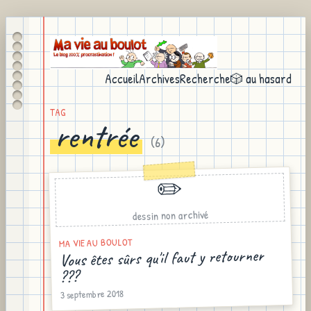
Accueil
Archives
Recherche
🎲 au hasard
TAG
rentrée
(
6
)
✏️
dessin non archivé
MA VIE AU BOULOT
Vous êtes sûrs qu'il faut y retourner
???
3 septembre 2018