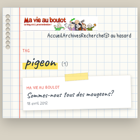
Accueil
Archives
Recherche
🎲 au hasard
TAG
pigeon
(
1
)
MA VIE AU BOULOT
Sommes-nous tous des mougeons?
18 avril 2012