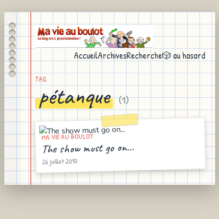
Accueil
Archives
Recherche
🎲 au hasard
TAG
pétanque
(
1
)
MA VIE AU BOULOT
The show must go on...
26 juillet 2010