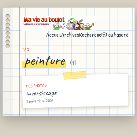
Accueil
Archives
Recherche
🎲 au hasard
TAG
peinture
(
1
)
MES PHOTOS
inversissage
3 novembre 2009