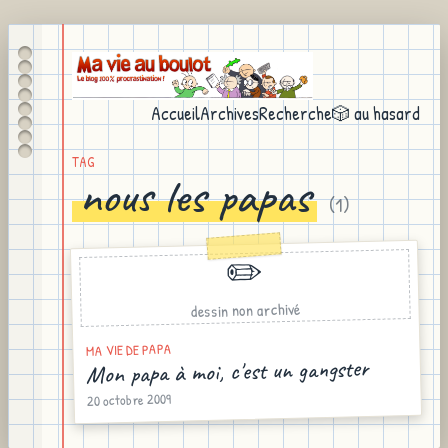
Accueil
Archives
Recherche
🎲 au hasard
TAG
nous les papas
(
1
)
✏️
dessin non archivé
MA VIE DE PAPA
Mon papa à moi, c'est un gangster
20 octobre 2009