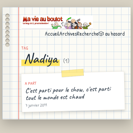
Accueil
Archives
Recherche
🎲 au hasard
TAG
Nadiya
(
1
)
A PART
C'est parti pour le show, c'est parti
tout le monde est chaud
7 janvier 2011