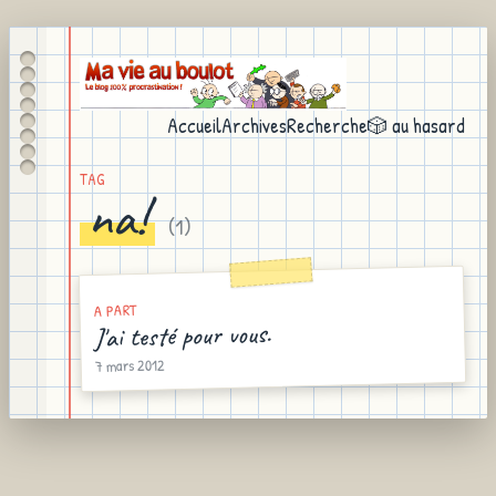
Accueil
Archives
Recherche
🎲 au hasard
TAG
na!
(
1
)
A PART
J'ai testé pour vous.
7 mars 2012